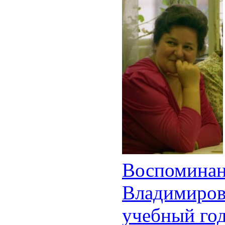
Воспоминан
Владимиров
учебный го