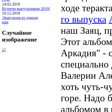
24.02.2019
ходе теракт
Встреча выпускников 2019!
10.12.2018
го выпуска
Эвакуация из здания
еще
наш Заяц, п
Случайное
изображение
Этот альбом
Аркадия" - 
специально 
Валерии Ал
хоть чуть-ч
горе. Надо 
альбомом в 