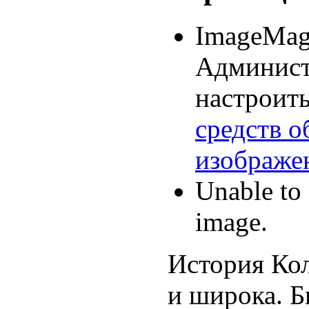
ImageMagi
Админист
настроит
средств о
изображе
Unable to 
image.
История Ко
и широка. Б