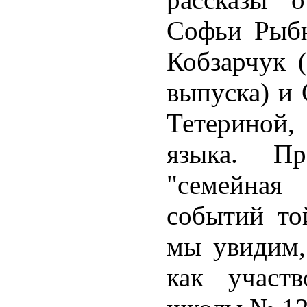
Софьи Рыбн
Кобзарчук 
выпуска) и
Тетериной
языка. Пр
"семейная 
событий то
мы увидим,
как участ