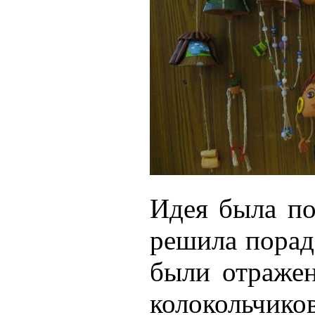
Идея была по
решила порад
были отраже
колокольчико