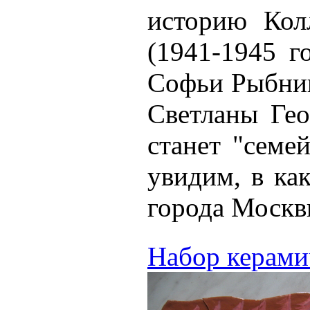
историю Кол
(1941-1945 г
Софьи Рыбник
Светланы Гео
станет "семе
увидим, в ка
города Москв
Набор керами