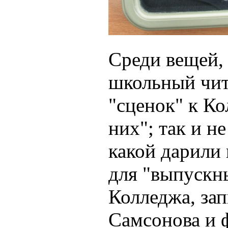
Среди вещей, 
школьный чит
"сценок" к Ко
них"; так и н
какой дарили
для "выпускн
Колледжа, зап
Самсонова и ф