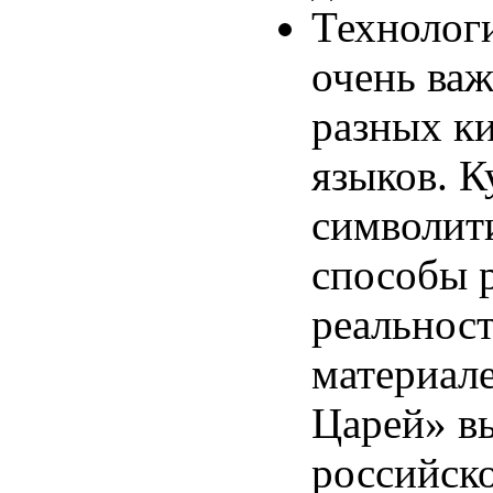
Технолог
очень ва
разных к
языков. К
символит
способы 
реальнос
материал
Царей» в
российск