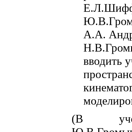
Е.Л.Шифф
Ю.В.Гро­
А.А. Анд
Н.В.Громы
вводить у
простран
кинемато
моделиро
(В уче
Ю.В.Гром