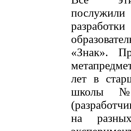
послужи
разраб
образовате
«Знак». Пр
метапредме
лет в стар
школы 
(разработч
на разных