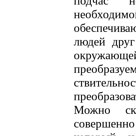
подчас не
необхо
обеспечива
людей друг
окруж
преобраз
ствительнос
преобразов
Можно ск
соверше