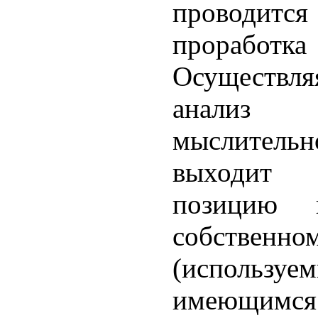
проводи
прорабо
Осуществ
анализ 
мыслитель
выходит
позицию
собственн
(использу
имеющимся 