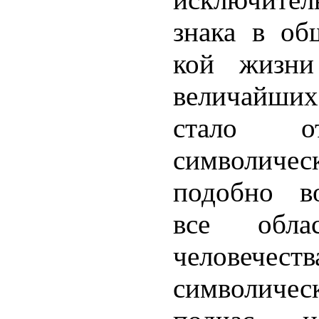
знака в об
кой жизни
величайши
стало от
символичес
подобно во
все облас
человеч
символичес