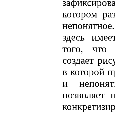
зафиксиров
котором ра
непонятно
здесь имее
того, что 
создает рис
в кото­рой 
и непонят
позволяет 
конкретизи