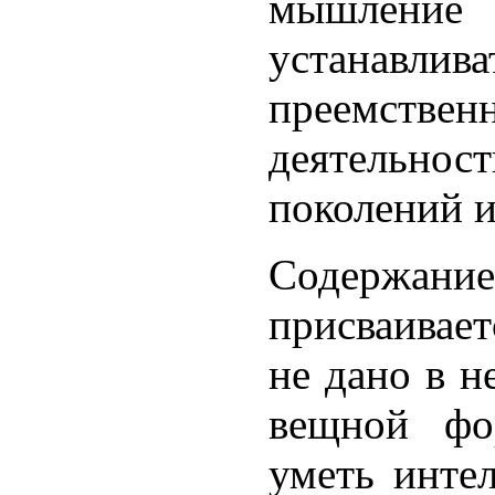
мышление
устанавли
преемствен
деятельнос
поколений и 
Содерж
присваивает
не дано в н
вещной фо
уметь интел