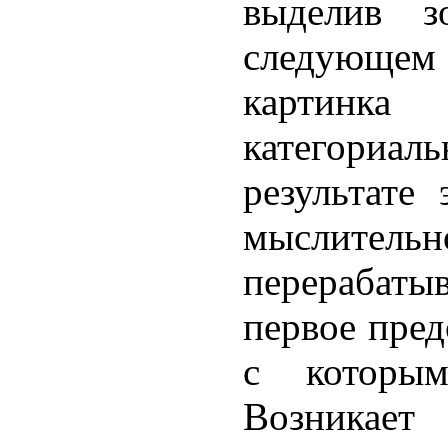
выделив з
следующем
картинк
категориал
результате
мыслител
перерабатыв
первое пред
с которы
Возникает