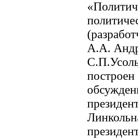
«Политич
полити­че
(разработ
А.А. Анд
С.П.Усоль
построен 
обсужден
пре­зиде
Линкольна
президен