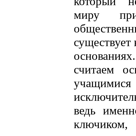
который н
миру пр
обществен
существует 
осно­вания
считаем ос
учащимися
исключител
ведь именн
ключиком,