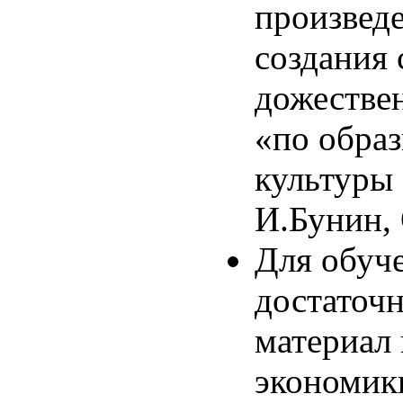
произведе
создания 
дожестве
«по обра
культуры
И.Бунин, 
Для обуч
достаточн
материал
экономики