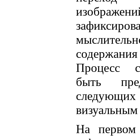
изобра
зафиксиров
мыслител
содержани
Процесс с
быть пре
следующих
визуальным
На первом