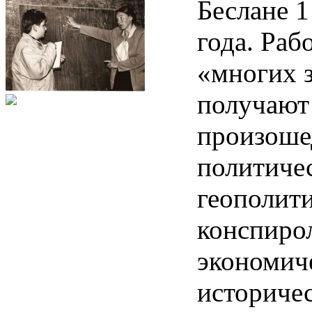
Беслане 1
года. Раб
«многих з
получают
произоше
политичес
геополити
конспиро
экономич
историче