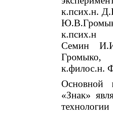
эксперимен
к.псих.н. Д
Ю.В.Громы
к.псих.н 
Семин И.И
Громыко,
к.филос.н.
Основной 
«Знак» явл
технолог