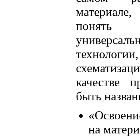
материале
понят
универса
технологии
схематиза
качестве п
быть назва
«Освоени
на матер