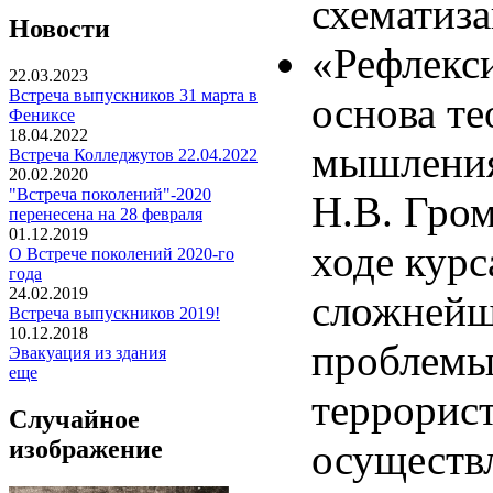
схематиза
Новости
«Рефлекс
22.03.2023
Встреча выпускников 31 марта в
основа те
Фениксе
18.04.2022
мышления»
Встреча Колледжутов 22.04.2022
20.02.2020
"Встреча поколений"-2020
Н.В. Гром
перенесена на 28 февраля
01.12.2019
ходе кур
О Встрече поколений 2020-го
года
24.02.2019
сложней­
Встреча выпускников 2019!
10.12.2018
проблемы,
Эвакуация из здания
еще
террорист
Случайное
изображение
осуществл