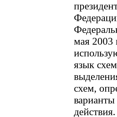
президен
Федераци
Федераль
мая 2003 
использую
язык схем
выделени
схем, оп
варианты
действия.