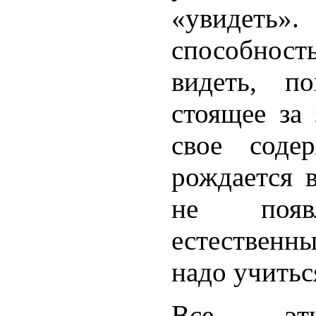
«увидеть
способнос
видеть, по
стоящее за
свое соде
рождается 
не поя
естествен
надо учитьс
Все эти