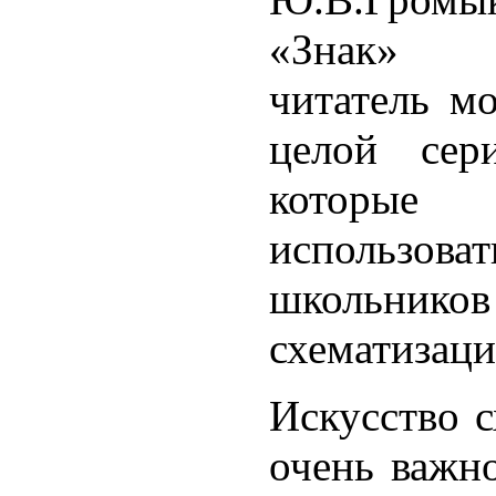
«Знак» з
читатель м
целой сер
которые
использов
школьни
схематизаци
Искусство с
очень важн