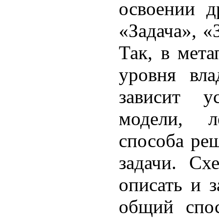
освое­нии 
«Задача», «
Так, в мета
уровня вла
зависит ус
модели, 
способа ре
задачи. Схе
описать и з
общий спос