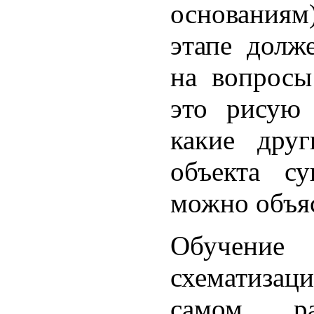
основания
этапе долж
на вопросы
это рисую
какие друг
объекта с
можно объя
Обучен
схематизац
самом ра