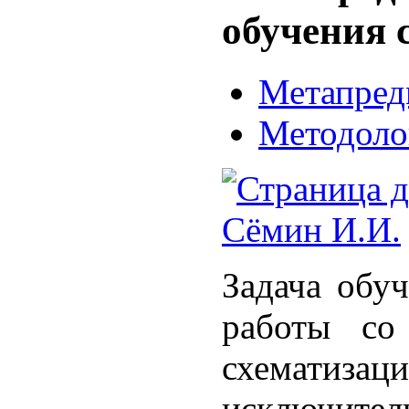
обучения 
Метапред
Методоло
Сёмин И.И.
Задача обу
работы со 
схематиза
исключит