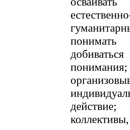
осваива
естеств
гуманита
понимат
добиват
понимани
организовы
индивидуал
действи
коллектив