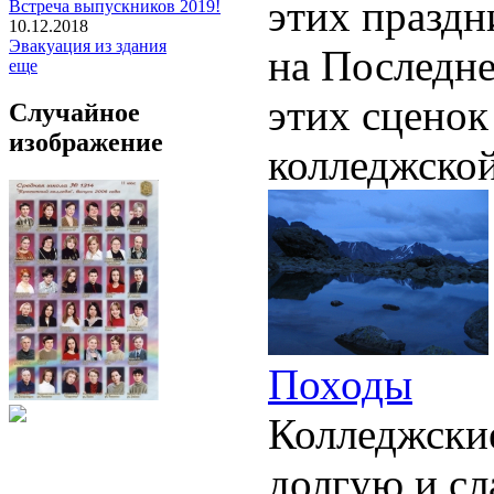
этих праздн
Встреча выпускников 2019!
10.12.2018
Эвакуация из здания
на Последне
еще
этих сценок
Случайное
изображение
колледжской
Походы
Колледжски
долгую и с