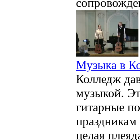
сопровожде
Музыка в Ко
Колледж дав
музыкой. Э
гитарные п
праздникам 
целая плеяд