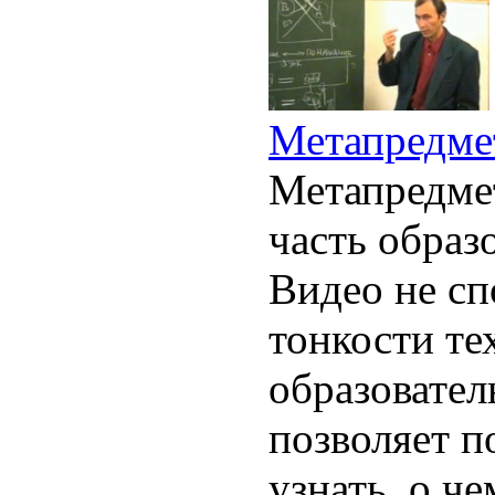
Метапредме
Метапредме
часть образ
Видео не сп
тонкости те
образовател
позволяет п
узнать, о че