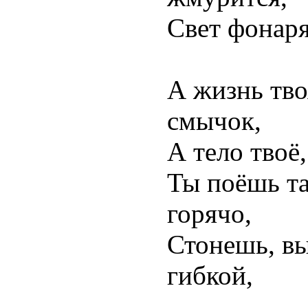
Свет фонаря
А жизнь тво
смычок,
А тело твоё,
Ты поёшь та
горячо,
Стонешь, в
гибкой,