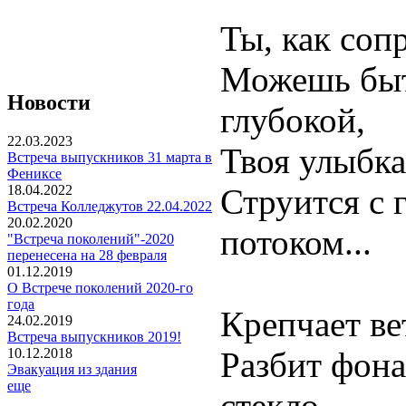
Ты, как соп
Можешь быт
Новости
глубокой,
22.03.2023
Твоя улыбка
Встреча выпускников 31 марта в
Фениксе
18.04.2022
Струится с 
Встреча Колледжутов 22.04.2022
20.02.2020
потоком...
"Встреча поколений"-2020
перенесена на 28 февраля
01.12.2019
О Встрече поколений 2020-го
года
Крепчает ве
24.02.2019
Встреча выпускников 2019!
10.12.2018
Разбит фона
Эвакуация из здания
еще
стекло,