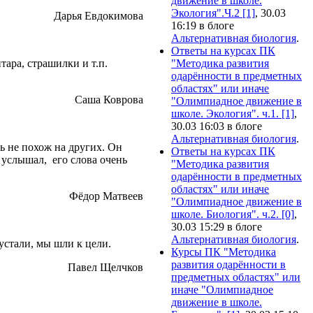
движение в школе.
Экология".Ч.2 [1]
, 30.03
Дарья Евдокимова
16:19 в блоге
Альтернативная биология
.
Ответы на курсах ПК
ара, страшилки и т.п.
"Методика развития
одарённости в предметных
областях" или иначе
Саша Коврова
"Олимпиадное движение в
школе. Экология". ч.1. [1]
,
30.03 16:03 в блоге
Альтернативная биология
.
ь не похож на других. Он
Ответы на курсах ПК
 услышал, его слова очень
"Методика развития
одарённости в предметных
областях" или иначе
Фёдор Матвеев
"Олимпиадное движение в
школе. Биология". ч.2. [0]
,
30.03 15:29 в блоге
Альтернативная биология
.
устали, мы шли к цели.
Курсы ПК "Методика
развития одарённости в
Павел Щелчков
предметных областях" или
иначе "Олимпиадное
движение в школе.