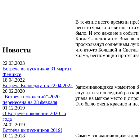
В течение всего времени преб
чего-то яркого и светлого ти
было. И это даже не в событи
Когда? – непонятно. Знаешь 
проскользнул солнечным лучом
Новости
что кто-то Большой и Светлый
холма, беспомощно протягивая
22.03.2023
Встреча выпускников 31 марта в
Фениксе
18.04.2022
Встреча Колледжутов 22.04.2022
Запоминающихся моментов бы
20.02.2020
спуститься последний раз к р
"Встреча поколений"-2020
упала на мягкое место и с гр
перенесена на 28 февраля
Это было очень красиво и не
01.12.2019
О Встрече поколений 2020-го
года
24.02.2019
Встреча выпускников 2019!
Самым запоминающимся для ме
10.12.2018