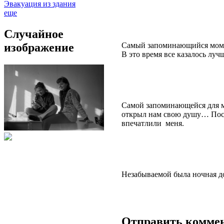
Эвакуация из здания
еще
Случайное
изображение
Самый запоминающийся момент
В это время все казалось лу
Самой запоминающейся для м
открыл нам свою душу… После
впечатлили меня.
Незабываемой была ночная дор
Отправить комме