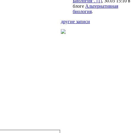
Биология". [1]
, 30.03 15:10 в
блоге
Альтернативная
биология
.
другие записи