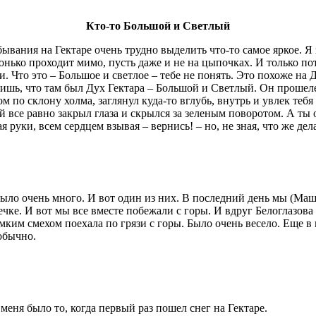
Кто-то Большой и Светлый
ывания на Гектаре очень трудно выделить что-то самое яркое. Я
хонько проходит мимо, пусть даже и не на цыпочках. И только п
и. Что это – Большое и светлое – тебе не понять. Это похоже на
лишь, что там был Дух Гектара – Большой и Светлый. Он прошел
 по склону холма, заглянул куда-то вглубь, внутрь и увлек тебя
 все равно закрыл глаза и скрылся за зеленым поворотом. А ты 
 руки, всем сердцем взывая – вернись! – но, не зная, что же дел
ло очень много. И вот один из них. В последний день мы (Маш
ечке. И вот мы все вместе побежали с горы. И вдруг Белоглазова
омким смехом поехала по грязи с горы. Было очень весело. Еще в
обычно.
ня было то, когда первый раз пошел снег на Гектаре.