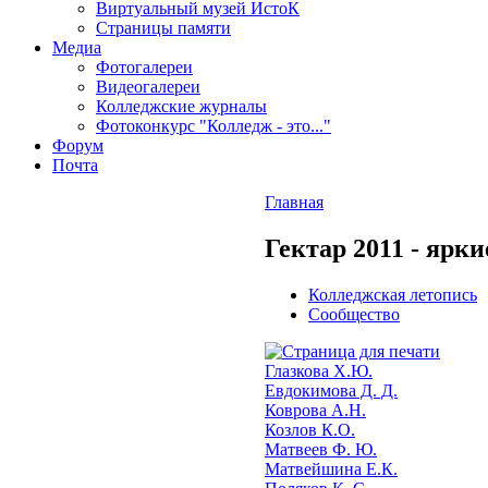
Виртуальный музей ИстоК
Страницы памяти
Медиа
Фотогалереи
Видеогалереи
Колледжские журналы
Фотоконкурс "Колледж - это..."
Форум
Почта
Главная
Гектар 2011 - ярк
Колледжская летопись
Сообщество
Глазкова Х.Ю.
Евдокимова Д. Д.
Коврова А.Н.
Козлов К.О.
Матвеев Ф. Ю.
Матвейшина Е.К.