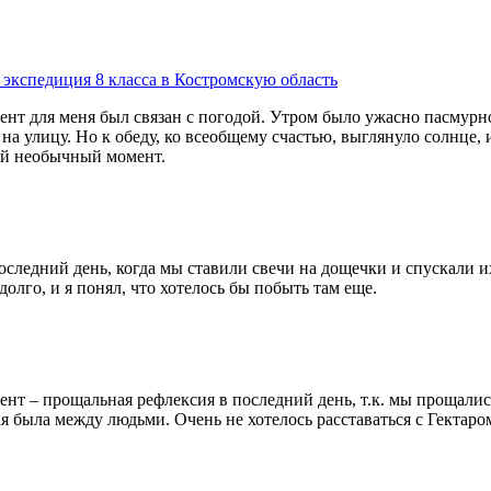
я экспедиция 8 класса в Костромскую область
 для меня был связан с погодой. Утром было ужасно пасмурно 
на улицу. Но к обеду, ко всеобщему счастью, выглянуло солнце, 
ой необычный момент.
следний день, когда мы ставили свечи на дощечки и спускали их 
 долго, и я понял, что хотелось бы побыть там еще.
 – прощальная рефлексия в последний день, т.к. мы прощались
ая была между людьми. Очень не хотелось расставаться с Гектаро