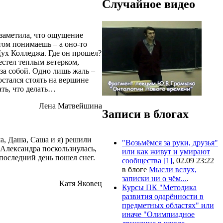
Случайное видео
 заметила, что ощущение
отом понимаешь – а оно-то
 Дух Колледжа. Где он прошел?
естел теплым ветерком,
 за собой. Одно лишь жаль –
остался стоять на вершине
ать, что делать…
Лена Матвейшина
Записи в блогах
а, Даша, Саша и я) решили
"Возьмёмся за руки, друзья"
 Александра поскользнулась,
или как живут и умирают
 последний день пошел снег.
сообщества [1]
, 02.09 23:22
в блоге
Мысли вслух,
записки ни о чём...
.
Катя Яковец
Курсы ПК "Методика
развития одарённости в
предметных областях" или
иначе "Олимпиадное