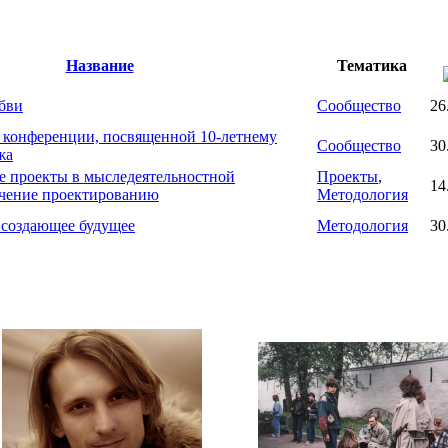
Название
Тематика
бви
Сообщество
26
 конференции, посвященной 10-летнему
Сообщество
30
жа
е проекты в мыследеятельностной
Проекты
,
14
учение проектированию
Методология
 создающее будущее
Методология
30