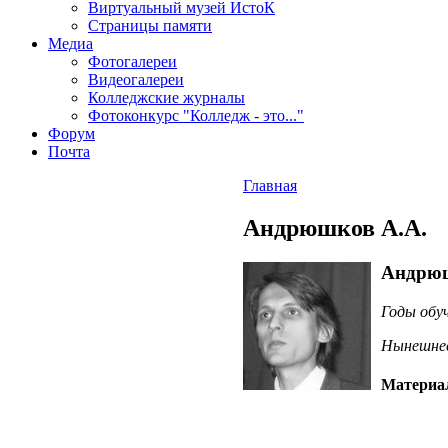
Виртуальный музей ИстоК
Страницы памяти
Медиа
Фотогалереи
Видеогалереи
Колледжские журналы
Фотоконкурс "Колледж - это..."
Форум
Почта
Главная
Андрюшков А.А.
Андрюш
Годы обу
Нынешне
Материал