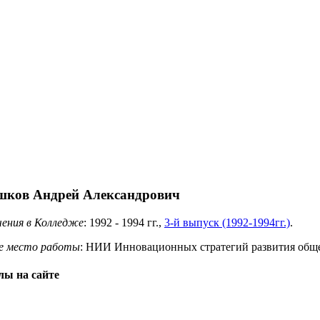
ков Андрей Александрович
чения в Колледже
:
1992
-
1994
гг.,
3-й выпуск (1992-1994гг.)
.
е место работы
: НИИ Инновационных стратегий развития обще
ы на сайте