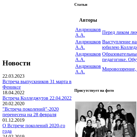
Статьи
Авторы
Андрюшков
Перед ликом лю
А.А.
Андрюшков
Выступление на
А.А.
юбилею Коллед
Андрюшков
Образовательны
А.А.
педагогике. Об
Новости
Андрюшков
Мировоззрение,
А.А.
22.03.2023
Встреча выпускников 31 марта в
Фениксе
Присутствует на фото
18.04.2022
Встреча Колледжутов 22.04.2022
20.02.2020
"Встреча поколений"-2020
перенесена на 28 февраля
01.12.2019
О Встрече поколений 2020-го
года
24.02.2019