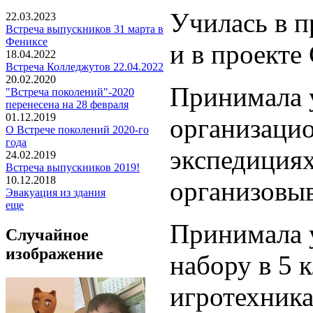
Училась в п
22.03.2023
Встреча выпускников 31 марта в
Фениксе
и в проекте
18.04.2022
Встреча Колледжутов 22.04.2022
20.02.2020
Принимала 
"Встреча поколений"-2020
перенесена на 28 февраля
01.12.2019
организаци
О Встрече поколений 2020-го
года
экспедициях
24.02.2019
Встреча выпускников 2019!
10.12.2018
организовыв
Эвакуация из здания
еще
Принимала у
Случайное
изображение
набору в 5 к
игротехника,