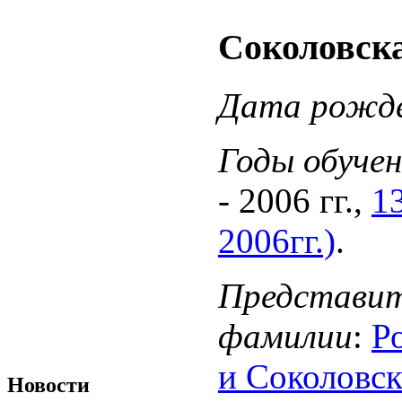
Соколовск
Дата рожд
Годы обучен
-
2006
гг.,
1
2006гг.)
.
Представит
фамилии
:
Р
и Соколовс
Новости