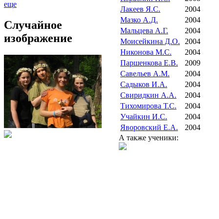
еще
Лакеев Я.С.
2004
Мазко А.Д.
2004
Случайное
Мальцева А.Г.
2004
изображение
Моисейкина Д.О.
2004
Никонова М.С.
2004
Паршенкова Е.В.
2009
Савельев А.М.
2004
Садыков И.А.
2004
Свиридкин А.А.
2004
Тихомирова Т.С.
2004
Учайкин И.С.
2004
Яворовский Е.А.
2004
А также ученики: