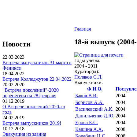
Главная
18-й выпуск (2004-
Новости
22.03.2023
Годы учебы:
Встреча выпускников 31 марта в
2004
-
2011
Фениксе
Куратор(ы):
18.04.2022
Поляков С.Л.
Встреча Колледжутов 22.04.2022
Выпускники:
20.02.2020
Ф.И.О.
Поступле
"Встреча поколений"-2020
перенесена на 28 февраля
Баков В.И.
2004
01.12.2019
Борисов А.А.
2004
О Встрече поколений 2020-го
Василевский А.К.
2004
года
Данильченко Д.Ю.
2004
24.02.2019
Ерова Е.С.
2004
Встреча выпускников 2019!
10.12.2018
Кашина А.А.
2008
Эвакуация из здания
Кораблин Н.С.
2008