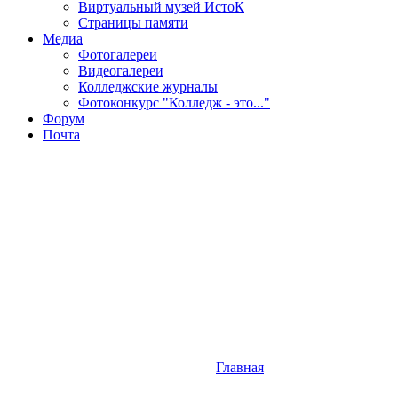
Виртуальный музей ИстоК
Страницы памяти
Медиа
Фотогалереи
Видеогалереи
Колледжские журналы
Фотоконкурс "Колледж - это..."
Форум
Почта
Главная