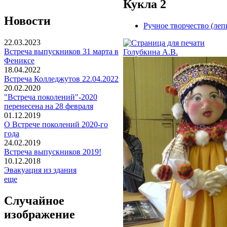
Кукла 2
Новости
Ручное творчество (лепк
22.03.2023
Встреча выпускников 31 марта в
Голубкина А.В.
Фениксе
18.04.2022
Встреча Колледжутов 22.04.2022
20.02.2020
"Встреча поколений"-2020
перенесена на 28 февраля
01.12.2019
О Встрече поколений 2020-го
года
24.02.2019
Встреча выпускников 2019!
10.12.2018
Эвакуация из здания
еще
Случайное
изображение