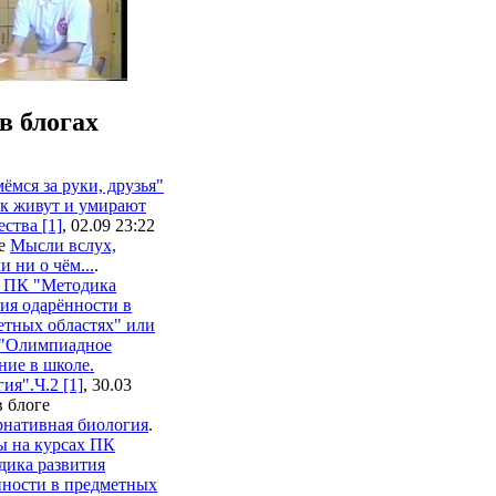
в блогах
ёмся за руки, друзья"
ак живут и умирают
ства [1]
, 02.09 23:22
ге
Мысли вслух,
и ни о чём...
.
 ПК "Методика
ия одарённости в
етных областях" или
 "Олимпиадное
ние в школе.
ия".Ч.2 [1]
, 30.03
в блоге
рнативная биология
.
ы на курсах ПК
дика развития
нности в предметных