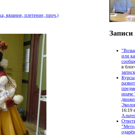
а, вязание, плетение, проч.)
Записи 
"Возьм
или к
сообще
в бло
записк
Курсы
развит
предм
иначе
движе
Эколог
16:19 
Альте
Ответ
"Мето
одарё