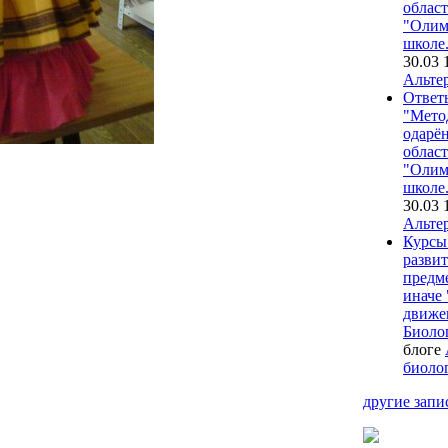
област
"Олим
школе.
30.03 
Альте
Ответ
"Мето
одарё
област
"Олим
школе.
30.03 
Альте
Курсы
развит
предм
иначе
движе
Биолог
блоге
биоло
другие запи