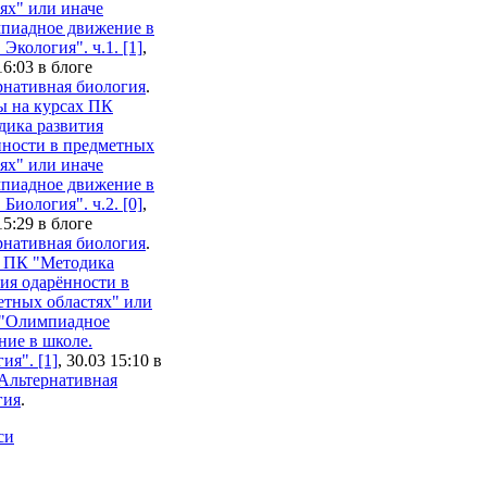
ях" или иначе
пиадное движение в
 Экология". ч.1. [1]
,
16:03 в блоге
рнативная биология
.
ы на курсах ПК
дика развития
нности в предметных
ях" или иначе
пиадное движение в
 Биология". ч.2. [0]
,
15:29 в блоге
рнативная биология
.
 ПК "Методика
ия одарённости в
етных областях" или
 "Олимпиадное
ние в школе.
ия". [1]
, 30.03 15:10 в
Альтернативная
гия
.
си