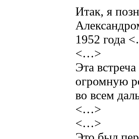
Итак, я поз
Александро
1952 года 
<…>
Эта встреча
огромную р
во всем дал
<…>
<…>
Это был пер