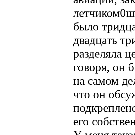
летчиком0ш
было тридца
двадцать тр
разделяла ц
говоря, он 
на самом дел
что он обсу
подкреплен
его собстве
У меня тако