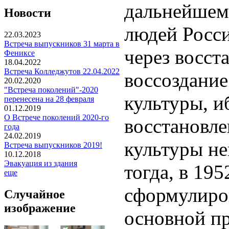
дальнейшем
Новости
людей Росси
22.03.2023
Встреча выпускников 31 марта в
через восст
Фениксе
18.04.2022
Встреча Колледжутов 22.04.2022
воссоздание
20.02.2020
"Встреча поколений"-2020
культуры, и
перенесена на 28 февраля
01.12.2019
О Встрече поколений 2020-го
восстановл
года
24.02.2019
культуры н
Встреча выпускников 2019!
10.12.2018
Эвакуация из здания
тогда, в 195
еще
сформулиров
Случайное
изображение
основной
п