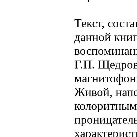
Текст, сост
данной книг
воспоминан
Г.П. Щедров
магнитофон 
Живой, нап
колоритным
проницател
характерист