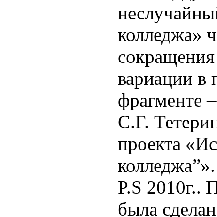
неслучайны
колледжа» ч
сокращения
вариации в
фрагменте –
С.Г. Тетери
проекта «И
колледжа”».
P.S 2010
г.
.
П
была сделан