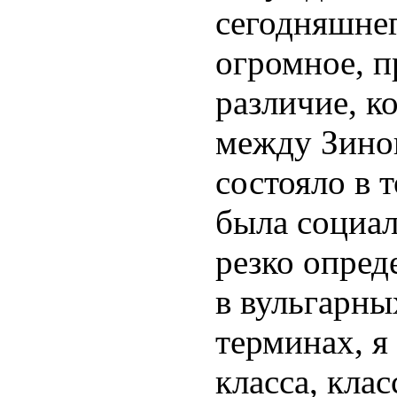
сегодняшне
огромное, 
различие, к
между Зино
состояло в 
была социал
резко опред
в вульгарны
терминах, я
класса, кла