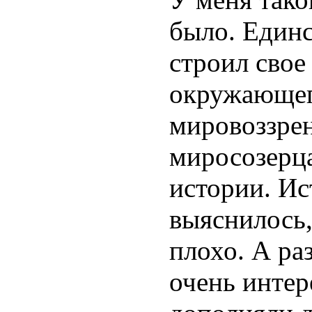
было. Единс
строил свое
окружающег
мировоззре
миросозерца
истории.
Ис
выяснилось,
плохо. А ра
очень интер