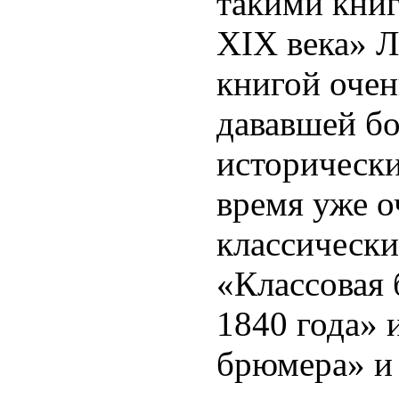
такими книг
Х
I
Х века» Л
книгой очен
дававшей б
исторически
время уже о
классическ
«Классовая
1840 года» 
брюмера» и