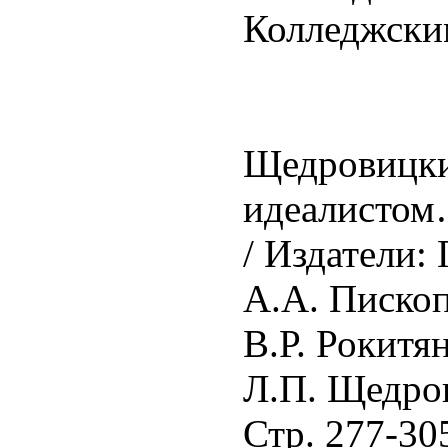
Колледжским
Щедровицкий
идеалистом
/ Издатели: 
А.А. Пископ
В.Р. Рокитя
Л.П. Щедров
Стр. 277-30