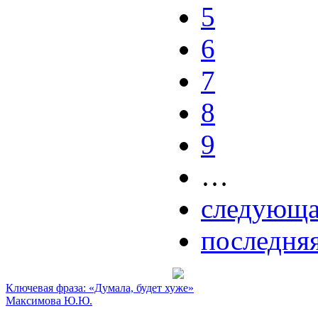
5
6
7
8
9
…
следующа
последняя
Ключевая фраза: «Думала, будет хуже»
Максимова Ю.Ю.