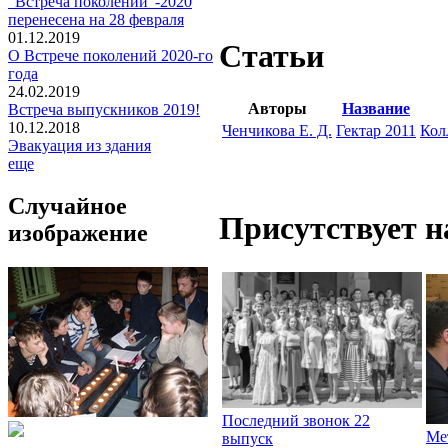
"Встреча поколений"-2020
перенесена на 28 февраля
01.12.2019
Статьи
О Встрече поколений 2020-го
года
24.02.2019
Авторы
Название
Встреча выпускников 2019!
10.12.2018
Ченчикова Е. Д.
Гектар 2011
Кол
Эвакуация из здания
еще
Случайное
Присутствует н
изображение
Последний звонок 22
Ме
выпуск